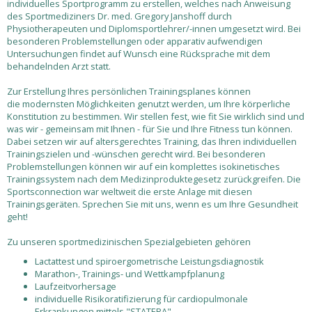
individuelles Sportprogramm zu erstellen, welches nach Anweisung
des Sportmediziners Dr. med. Gregory Janshoff durch
Physiotherapeuten und Diplomsportlehrer/-innen umgesetzt wird. Bei
besonderen Problemstellungen oder apparativ aufwendigen
Untersuchungen findet auf Wunsch eine Rücksprache mit dem
behandelnden Arzt statt.
Zur Erstellung Ihres persönlichen Trainingsplanes können
die modernsten Möglichkeiten genutzt werden, um Ihre körperliche
Konstitution zu bestimmen. Wir stellen fest, wie fit Sie wirklich sind und
was wir - gemeinsam mit Ihnen - für Sie und Ihre Fitness tun können.
Dabei setzen wir auf altersgerechtes Training, das Ihren individuellen
Trainingszielen und -wünschen gerecht wird. Bei besonderen
Problemstellungen können wir auf ein komplettes isokinetisches
Trainingssystem nach dem Medizinproduktegesetz zurückgreifen. Die
Sportsconnection war weltweit die erste Anlage mit diesen
Trainingsgeräten. Sprechen Sie mit uns, wenn es um Ihre Gesundheit
geht!
Zu unseren sportmedizinischen Spezialgebieten gehören
Lactattest und spiroergometrische Leistungsdiagnostik
Marathon-, Trainings- und Wettkampfplanung
Laufzeitvorhersage
individuelle Risikoratifizierung für cardiopulmonale
Erkrankungen mittels "STATERA"