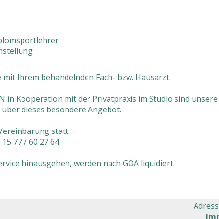
plomsportlehrer
stellung
e mit Ihrem behandelnden Fach- bzw. Hausarzt.
n Kooperation mit der Privatpraxis im Studio sind unser
ch über dieses besondere Angebot.
Vereinbarung statt.
15 77 / 60 27 64.
Service hinausgehen, werden nach GOÄ liquidiert.
Adress
Im